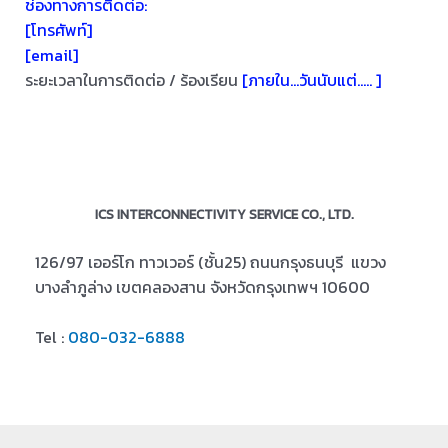
ช่องทางการติดต่อ:
[โทรศัพท์]
[email]
ระยะเวลาในการติดต่อ / ร้องเรียน
[ภายใน…วันนับแต่….. ]
ICS INTERCONNECTIVITY SERVICE CO., LTD.
126/97 เออร์โก ทาวเวอร์ (ชั้น25) ถนนกรุงธนบุรี แขวง
บางลำภูล่าง เขตคลองสาน จังหวัดกรุงเทพฯ 10600
Tel :
080-032-6888