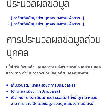
ประมวลผลข้อมูล
[เราจัดเก็บข้อมูลส่วนบุคคลของท่านเพื่อการ….]
[เราจัดเก็บข้อมูลส่วนบุคคลของท่านเพื่อการ….]
การประมวลผลข้อมูลส่วน
บุคคล
เมื่อได้รับข้อมูลส่วนบุคคลจากแหล่งที่มาของข้อมูลส่วนบุคคล
แล้ว เราจะดำเนินการดังนี้กับข้อมูลส่วนบุคคลของท่าน
เก็บรวบรวม [รายละเอียดการประมวลผล]
ใช้ [รายละเอียดการประมวลผล]
เปิดเผย [รายละเอียดการประมวลผล] ทั้งนี้ บุคคล หน่วย
งาน ที่เราอาจเปิดเผยข้อมูลส่วนบุคคลของท่านมี ดังนี้