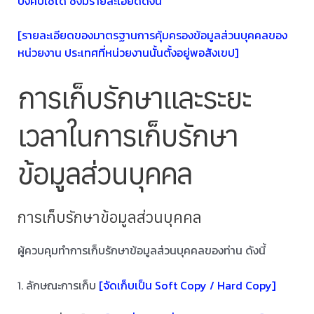
บังคับใช้ได้ ซึ่งมีรายละเอียดดังนี้
[รายละเอียดของมาตรฐานการคุ้มครองข้อมูลส่วนบุคคลของ
หน่วยงาน ประเทศที่หน่วยงานนั้นตั้งอยู่พอสังเขป]
การเก็บรักษาและระยะ
เวลาในการเก็บรักษา
ข้อมูลส่วนบุคคล
การเก็บรักษาข้อมูลส่วนบุคคล
ผู้ควบคุมทำการเก็บรักษาข้อมูลส่วนบุคคลของท่าน ดังนี้
1. ลักษณะการเก็บ
[จัดเก็บเป็น Soft Copy / Hard Copy]