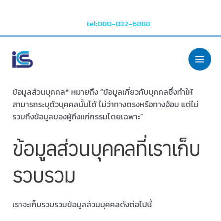
Skip
tel:080-032-6888
นโยบายความเป็นส่วนตัว
to
content
Main
ข้อมูลส่วนบุคคล คืออะไร?
Men
ข้อมูลส่วนบุคคล* หมายถึง “ข้อมูลเกี่ยวกับบุคคลซึ่งทำให้
สามารถระบุตัวบุคคลนั้นได้ ไม่ว่าทางตรงหรือทางอ้อม แต่ไม่
รวมถึงข้อมูลของผู้ถึงแก่กรรมโดยเฉพาะ”
ข้อมูลส่วนบุคคลที่เราเก็บ
รวบรวม
เราจะเก็บรวบรวมข้อมูลส่วนบุคคลดังต่อไปนี้