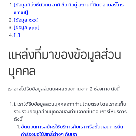
[ข้อมูลที่บ่งชี้ตัวตน อาทิ ชื่อ ที่อยู่ สถานที่ติดต่อ เบอร์โทร
email]
[ข้อมูล xxx]
[ข้อมูล y
yy]
[…]
แหล่งที่มาของข้อมูลส่วน
บุคคล
เราอาจได้รับข้อมูลส่วนบุคคลของท่านจาก 2 ช่องทาง ดังนี้
1. เราได้รับข้อมูลส่วนบุคคลจากท่านโดยตรง โดยเราจะเก็บ
รวบรวมข้อมูลส่วนบุคคลของท่านจากขั้นตอนการให้บริการ
ดังนี้
ขั้นตอนการสมัครใช้บริการกับเรา หรือขั้นตอนการยื่น
คำร้องขอใช้สิทธิ์ต่างๆ กับเรา