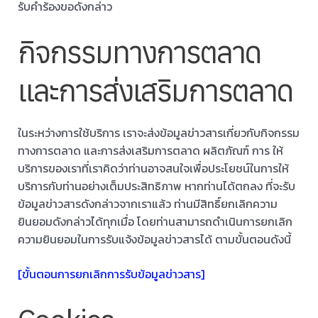
รับคำร้องขอดังกล่าว
กิจกรรมทางการตลาด
และการส่งเสริมการตลาด
ในระหว่างการใช้บริการ เราจะส่งข้อมูลข่าวสารเกี่ยวกับกิจกรรม
ทางการตลาด และการส่งเสริมการตลาด ผลิตภัณฑ์ การ ให้
บริการของเราที่เราคิดว่าท่านอาจสนใจเพื่อประโยชน์ในการให้
บริการกับท่านอย่างเต็มประสิทธิภาพ หากท่านได้ตกลง ที่จะรับ
ข้อมูลข่าวสารดังกล่าวจากเราแล้ว ท่านมีสิทธิ์ยกเลิกความ
ยินยอมดังกล่าวได้ทุกเมื่อ โดยท่านสามารถดำเนินการยกเลิก
ความยินยอมในการรับแจ้งข้อมูลข่าวสารได้ ตามขั้นตอนดังนี้
[ขั้นตอนการยกเลิกการรับข้อมูลข่าวสาร]