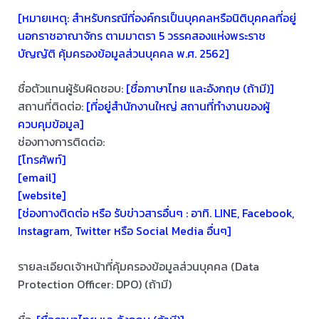
[หมายเหตุ: สำหรับกรณีที่องค์กรเป็นบุคคลหรือนิติบุคคลที่อยู่
นอกราชอาณาจักร ตามมาตรา 5 วรรคสองแห่งพระราช
บัญญัติ คุ้มครองข้อมูลส่วนบุคคล พ.ศ. 2562]
ชื่อตัวแทนผู้รับผิดชอบ:
[ชื่อภาษาไทย และอังกฤษ (ถ้ามี)]
สถานที่ติดต่อ:
[ที่อยู่สำนักงานใหญ่ สถานที่ทำงานของผู้
ควบคุมข้อมูล]
ช่องทางการติดต่อ:
[โทรศัพท์]
[email]
[website]
[ช่องทางติดต่อ หรือ รับข่าวสารอื่นๆ : อาทิ. LINE, Facebook,
Instagram, Twitter หรือ Social Media อื่นๆ]
รายละเอียดเจ้าหน้าที่คุ้มครองข้อมูลส่วนบุคคล (Data
Protection Officer: DPO) (ถ้ามี)