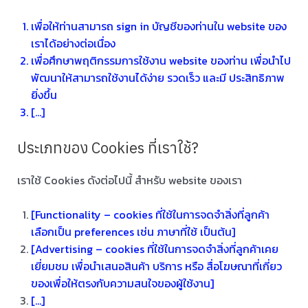
เพื่อให้ท่านสามารถ sign in บัญชีของท่านใน website ของ
เราได้อย่างต่อเนื่อง
เพื่อศึกษาพฤติกรรมการใช้งาน website ของท่าน เพื่อนำไป
พัฒนาให้สามารถใช้งานได้ง่าย รวดเร็ว และมี ประสิทธิภาพ
ยิ่งขึ้น
[…]
ประเภทของ Cookies ที่เราใช้?
เราใช้ Cookies ดังต่อไปนี้ สำหรับ website ของเรา
[Functionality – cookies ที่ใช้ในการจดจำสิ่งที่ลูกค้า
เลือกเป็น preferences เช่น ภาษาที่ใช้ เป็นต้น]
[Advertising – cookies ที่ใช้ในการจดจำสิ่งที่ลูกค้าเคย
เยี่ยมชม เพื่อนำเสนอสินค้า บริการ หรือ สื่อโฆษณาที่เกี่ยว
ของเพื่อให้ตรงกับความสนใจของผู้ใช้งาน]
[…]