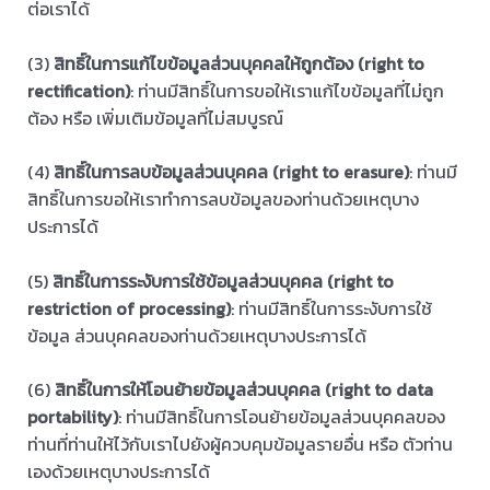
ต่อเราได้
(3)
สิทธิ์ในการแก้ไขข้อมูลส่วนบุคคลให้ถูกต้อง (right to
rectification)
: ท่านมีสิทธิ์ในการขอให้เราแก้ไขข้อมูลที่ไม่ถูก
ต้อง หรือ เพิ่มเติมข้อมูลที่ไม่สมบูรณ์
(4)
สิทธิ์ในการลบข้อมูลส่วนบุคคล (right to erasure)
: ท่านมี
สิทธิ์ในการขอให้เราทำการลบข้อมูลของท่านด้วยเหตุบาง
ประการได้
(5)
สิทธิ์ในการระงับการใช้ข้อมูลส่วนบุคคล (right to
restriction of processing)
: ท่านมีสิทธิ์ในการระงับการใช้
ข้อมูล ส่วนบุคคลของท่านด้วยเหตุบางประการได้
(6)
สิทธิ์ในการให้โอนย้ายข้อมูลส่วนบุคคล (right to data
portability)
: ท่านมีสิทธิ์ในการโอนย้ายข้อมูลส่วนบุคคลของ
ท่านที่ท่านให้ไว้กับเราไปยังผู้ควบคุมข้อมูลรายอื่น หรือ ตัวท่าน
เองด้วยเหตุบางประการได้